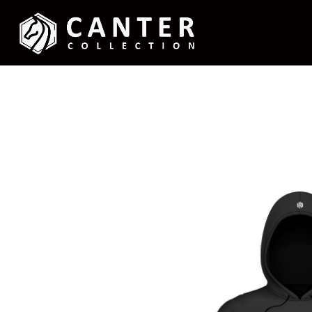
コ
ナ
ン
ビ
テ
ゲ
ン
ー
ツ
シ
へ
ョ
ス
ン
キ
に
ッ
移
プ
動