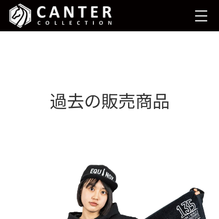
コ
ナ
ン
ビ
テ
ゲ
ン
ー
ツ
シ
へ
ョ
ス
ン
キ
に
ッ
移
プ
動
過去の販売商品