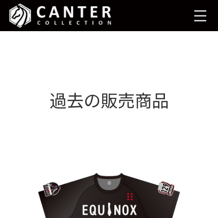
コ
ナ
ン
ビ
テ
ゲ
ン
ー
ツ
シ
へ
ョ
ス
ン
キ
に
ッ
移
プ
動
過去の販売商品